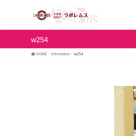
w254
HOME
Information
w254