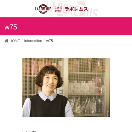
w75
HOME
Information
w75