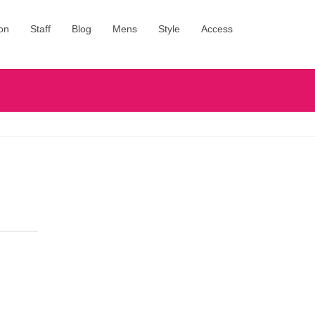
on
Staff
Blog
Mens
Style
Access